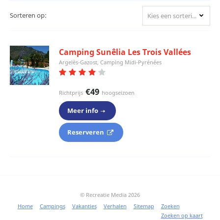
Sorteren op:
Kies een sortering
Camping Sunêlia Les Trois Vallées
Argelès-Gazost, Camping Midi-Pyrénées
€49
Richtprijs
hoogseizoen
Meer info
Reserveren
© Recreatie Media 2026
Home
Campings
Vakanties
Verhalen
Sitemap
Zoeken
Zoeken op kaart