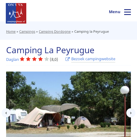
Menu
Home
»
Campings
»
Camping Dordogne
»
Camping la Peyrugue
Camping La Peyrugue
Bezoek campingwebsite
Daglan
(8,0)