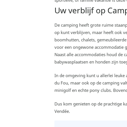
sportieve, of familie vakantie is dez
Uw verblijf op Cam
De camping heeft grote ruime staanp
op kunt verblijven, maar heeft ook v
boomhutten, chalets, gemeubileerde 
voor een ongewone accommodatie ga
Naast alle accommodaties houd de c
babywasplaatsen en honden zijn toeg
In de omgeving kunt u allerlei leuke
du Fou, maar ook op de camping val
minigolf en echte pony clubs. Bovend
Dus kom genieten op de prachtige kas
Vendée.