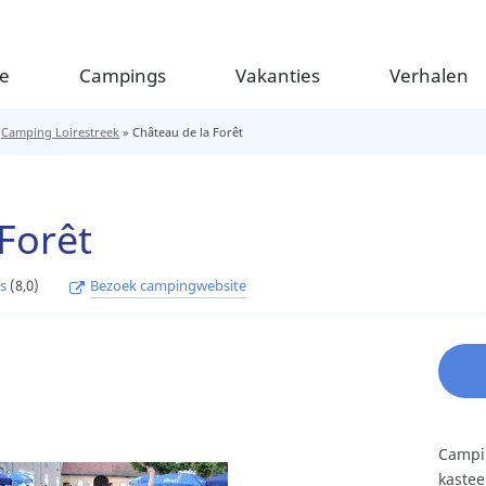
e
Campings
Vakanties
Verhalen
»
Camping Loirestreek
»
Château de la Forêt
Forêt
es
(8,0)
Bezoek campingwebsite
Campin
kastee