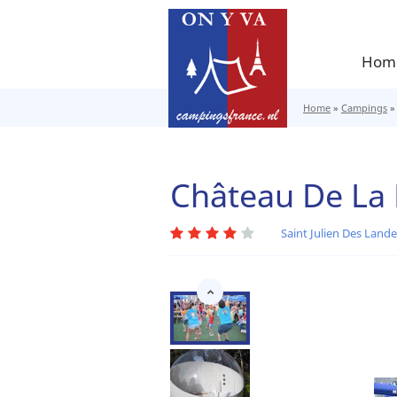
Hom
Home
»
Campings
Château De La 
Saint Julien Des Land