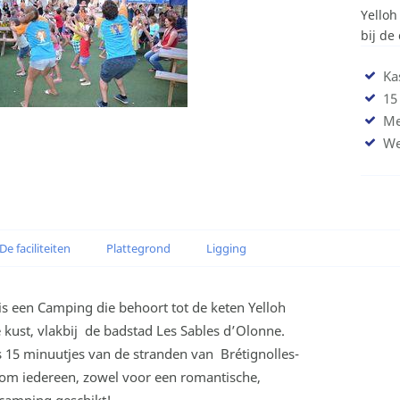
Yelloh
bij de
Ka
15
Me
We
De faciliteiten
Plattegrond
Ligging
s een Camping die behoort tot de keten Yelloh
he kust, vlakbij de badstad Les Sables d’Olonne.
s 15 minuutjes van de stranden van Brétignolles-
kom iedereen, zowel voor een romantische,