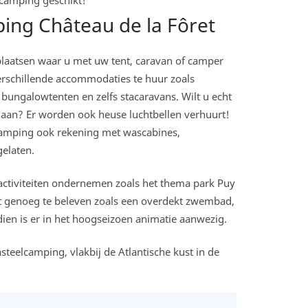
e camping geschikt!
ping Château de la Fôret
laatsen waar u met uw tent, caravan of camper
erschillende accommodaties te huur zoals
bungalowtenten en zelfs stacaravans. Wilt u echt
an? Er worden ook heuse luchtbellen verhuurt!
amping ook rekening met wascabines,
elaten.
 activiteiten ondernemen zoals het thema park Puy
t genoeg te beleven zoals een overdekt zwembad,
ien is er in het hoogseizoen animatie aanwezig.
teelcamping, vlakbij de Atlantische kust in de